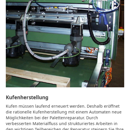
Kufenherstellung
Kufen müssen laufend erneuert werden. Deshalb eröffnet
die rationelle Kufenherstellung mit einem Automaten neue
Möglichkeiten bei der Palettenreparatur. Durch
verbesserten Materialfluss und strukturiertes Arbeiten in
den wichtigen Teilbereichen der Reparatur steigern Sie Ihre